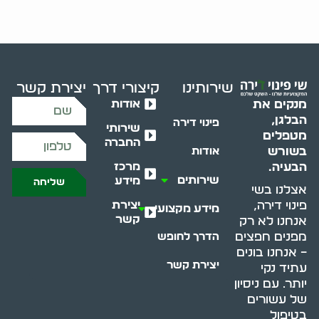
שירותינו
קיצורי דרך
יצירת קשר
אודות
מנקים את
הבלגן,
פינוי דירה
שירותי
מטפלים
החברה
בשורש
אודות
מרכז
הבעיה.
שירותים
מידע
שליחה
אצלנו בשי
יצירת
פינוי דירה,
מידע מקצועי
קשר
אנחנו לא רק
מפנים חפצים
הדרך לחופש
– אנחנו בונים
יצירת קשר
עתיד נקי
יותר. עם ניסיון
של עשורים
בטיפול