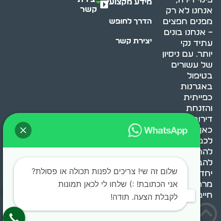
מידע מקצועי
קשר
אנחנו לא רק
מפנים חפצים
הדרך לחופש
– אנחנו בונים
יצירת קשר
עתיד נקי
יותר. עם ניסיון
של עשורים
בטיפול
באגרנות
כפייתית
והזנחת
דירות, אנחנו
כאן כדי לעזור
לכם
להתמודד,
להבין ולשנות.
שלום זה שי! צריכים לפנות תכולה או פסולת?
יחד, ניצור
אני הכתובת! :) שלחו לי לכאן תמונות
מרחב
חיים בריא ומאוזן.
לקבלת הצעה. תודה!