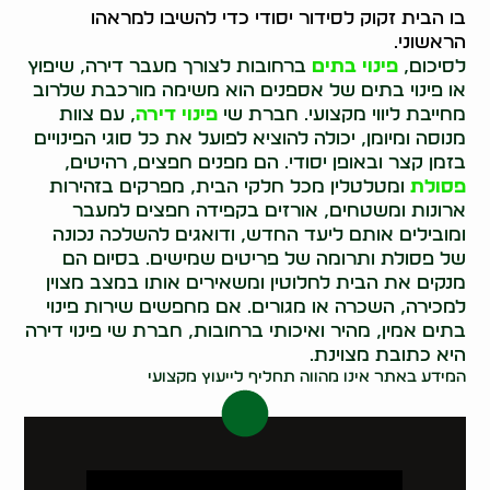
בו הבית זקוק לסידור יסודי כדי להשיבו למראהו
הראשוני.
לסיכום,
פינוי בתים
ברחובות לצורך מעבר דירה, שיפוץ
או פינוי בתים של אספנים הוא משימה מורכבת שלרוב
מחייבת ליווי מקצועי. חברת שי
פינוי דירה
, עם צוות
מנוסה ומיומן, יכולה להוציא לפועל את כל סוגי הפינויים
בזמן קצר ובאופן יסודי. הם מפנים חפצים, רהיטים,
פסולת
ומטלטלין מכל חלקי הבית, מפרקים בזהירות
ארונות ומשטחים, אורזים בקפידה חפצים למעבר
ומובילים אותם ליעד החדש, ודואגים להשלכה נכונה
של פסולת ותרומה של פריטים שמישים. בסיום הם
מנקים את הבית לחלוטין ומשאירים אותו במצב מצוין
למכירה, השכרה או מגורים. אם מחפשים שירות פינוי
בתים אמין, מהיר ואיכותי ברחובות, חברת שי פינוי דירה
היא כתובת מצוינת.
המידע באתר אינו מהווה תחליף לייעוץ מקצועי