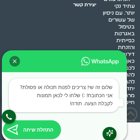
יצירת קשר
עתיד נקי
יותר. עם ניסיון
של עשורים
בטיפול
באגרנות
כפייתית
והזנחת
דירות, אנחנו
כאן כדי לעזור
לכם
להתמודד,
להבין ולשנות.
שלום זה שי! צריכים לפנות תכולה או פסולת?
יחד, ניצור
אני הכתובת! :) שלחו לי לכאן תמונות
מרחב
חיים בריא ומאוזן.
לקבלת הצעה. תודה!
בוסט מדיה © 2024 כל
התחלת שיחה
הזכויות שמורות.