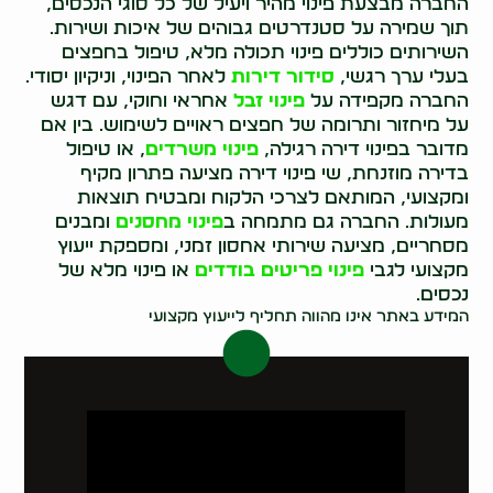
החברה מבצעת פינוי מהיר ויעיל של כל סוגי הנכסים,
תוך שמירה על סטנדרטים גבוהים של איכות ושירות.
השירותים כוללים פינוי תכולה מלא, טיפול בחפצים
בעלי ערך רגשי,
סידור דירות
לאחר הפינוי, וניקיון יסודי.
החברה מקפידה על
פינוי זבל
אחראי וחוקי, עם דגש
על מיחזור ותרומה של חפצים ראויים לשימוש. בין אם
מדובר בפינוי דירה רגילה,
פינוי משרדים
, או טיפול
בדירה מוזנחת, שי פינוי דירה מציעה פתרון מקיף
ומקצועי, המותאם לצרכי הלקוח ומבטיח תוצאות
מעולות. החברה גם מתמחה ב
פינוי מחסנים
ומבנים
מסחריים, מציעה שירותי אחסון זמני, ומספקת ייעוץ
מקצועי לגבי
פינוי פריטים בודדים
או פינוי מלא של
נכסים.
המידע באתר אינו מהווה תחליף לייעוץ מקצועי