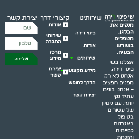
שירותינו
קיצורי דרך
יצירת קשר
אודות
מנקים את
הבלגן,
פינוי דירה
שירותי
מטפלים
החברה
בשורש
אודות
מרכז
הבעיה.
שירותים
מידע
שליחה
אצלנו בשי
יצירת
פינוי דירה,
מידע מקצועי
קשר
אנחנו לא רק
מפנים חפצים
הדרך לחופש
– אנחנו בונים
יצירת קשר
עתיד נקי
יותר. עם ניסיון
של עשורים
בטיפול
באגרנות
כפייתית
והזנחת