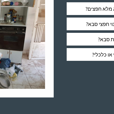
 מלא חפצים?
י חפצי סבא?
ת סבא?
או כלכלי?