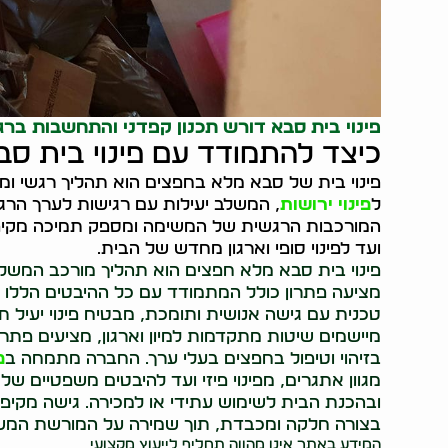
פינוי בית סבא דורש תכנון קפדני והתחשבות ב
כיצד להתמודד עם פינוי בית ס
פינוי בית של סבא מלא בחפצים הוא תהליך רגשי ומא
ל
פינוי ירושות
, המשלב יעילות עם רגישות לערך הרג
המורכבות הרגשית של המשימה ומספק תמיכה מקיפ
ועד לפינוי סופי וארגון מחדש של הבית.
פינוי בית סבא מלא חפצים הוא תהליך מורכב המשלב הי
מציעה פתרון כולל המתמודד עם כל ההיבטים הללו בר
טכנית עם גישה אנושית ותומכת, מבטיח פינוי יעיל 
מיישמים שיטות מתקדמות למיון וארגון, מציעים פתרונ
בזיהוי וטיפול בחפצים בעלי ערך. החברה מתמחה ב
פ
מגוון אתגרים, מפינוי פיזי ועד להיבטים משפטיים של ט
ובהכנת הבית לשימוש עתידי או למכירה. גישה מקיפ
בצורה חלקה ומכבדת, תוך שמירה על המורשת המ
המידע באתר אינו מהווה תחליף לייעוץ מקצועי