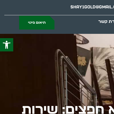
Shay1gold@gmail
רת קשר
תיאום פינוי
פתח סרג
א חפצים: שירות