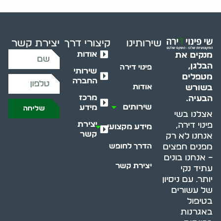
שירותינו
קיצורי דרך
יצירת קשר
אודות
מנקים את
הבלגן,
פינוי דירה
שירותי
מטפלים
החברה
בשורש
אודות
מרכז
הבעיה.
שירותים
מידע
שליחה
אצלנו בשי
יצירת
פינוי דירה,
מידע מקצועי
קשר
אנחנו לא רק
מפנים חפצים
הדרך לחופש
– אנחנו בונים
יצירת קשר
עתיד נקי
יותר. עם ניסיון
של עשורים
בטיפול
באגרנות