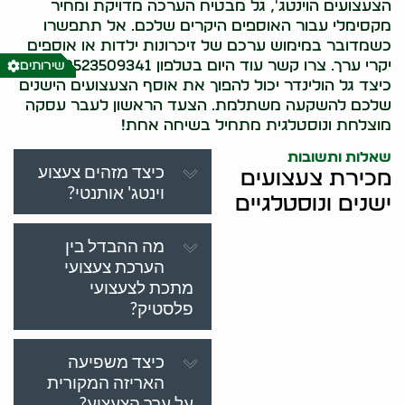
הצעצועים הוינטג', גל מבטיח הערכה מדויקת ומחיר
מקסימלי עבור האוספים היקרים שלכם. אל תתפשרו
כשמדובר במימוש ערכם של זיכרונות ילדות או אוספים
יקרי ערך. צרו קשר עוד היום בטלפון 0523509341 וגלו
שירותים
כיצד גל הולינדר יכול להפוך את אוסף הצעצועים הישנים
שלכם להשקעה משתלמת. הצעד הראשון לעבר עסקה
מוצלחת ונוסטלגית מתחיל בשיחה אחת!
שאלות ותשובות
כיצד מזהים צעצוע
מכירת צעצועים
וינטג' אותנטי?
ישנים ונוסטלגיים
מה ההבדל בין
הערכת צעצועי
מתכת לצעצועי
פלסטיק?
כיצד משפיעה
האריזה המקורית
על ערך הצעצוע?