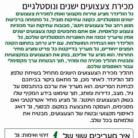
מכירת צעצועים ישנים ונוסטלגיים
גל הולינדר מציע שירות מקצועי ואמין למכירת צעצועים
ישנים ונוסטלגיים. כ
קונה עתיקות
מוביל, גל מתמחה ברכישת
מגוון רחב של צעצועים וינטג', מבובות עתיקות ועד מכוניות
צעצוע קלאסיות. אם אתם מחפשים קונה צעצועים ישנים
אמין שיעריך נכונה את האוצרות הנוסטלגיים שלכם, גל
הולינדר הוא הבחירה המושלמת. עם ידע נרחב בתחום ה
קונה
חפצים
ייחודיים, גל מעריך בדייקנות כל פריט ומציע מחיר
תחרותי. הוא מגיע עד אליכם, בוחן את הצעצועים במקצועיות
ומבטיח תהליך מכירה נוח ומהיר, תוך הבטחת ערך מקסימלי
עבור האוספים שלכם.
תהליך מכירת הצעצועים הישנים מתחיל בשיחת טלפון
לגל הולינדר. לאחר מכן, גל מתאם ביקור בביתכם
לבחינת הפריטים. הוא מעריך את ערכם בהתבסס על
גיל, מצב, נדירות ומותג, תוך שימוש בידע המקיף שלו
בשוק הצעצועים הוינטג'. גל מציע מחיר אטרקטיבי ואם
מסכימים, העסקה מתבצעת במקום. לבסוף, גל דואג
לאיסוף מקצועי ובטוח של הצעצועים, מבטיח את
שלמותם בכל שלב.
איך מעריכים שווי של
זיהוי ואימות: גל