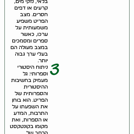
בלאי, נזקי מים,
קרעים או דפים
חסרים. מצב
הפריט משפיע
משמעותית על
ערכו, כאשר
ספרים ומסמכים
במצב מעולה הם
בעלי ערך גבוה
יותר.
3
ניתוח היסטורי
וספרותי: גל
מעמיק בחשיבות
ההיסטורית
והספרותית של
הפריט. הוא בוחן
את השפעתו על
התרבות, המדע
או הספרות, ואת
מקומו בקונטקסט
הרחב של