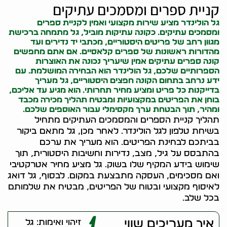
קניית ספרים ומסמכים עתיקים
גל הולינדר מציע שירות מקצועי ואמין לקניית ספרים
ומסמכים עתיקים. כ
קונה עתיקות
מוביל, גל מתמחה ברכישת
מגוון רחב של פריטים היסטוריים, מכתבי יד נדירים ועד
מהדורות ראשונות של ספרים קלאסיים. אם אתם מחפשים
קונה ספרים עתיקים אמין שיעריך נכונה את האוצרות
הספרותיים שלכם, גל הולינדר הוא הבחירה המושלמת. עם
ידע נרחב בתחום ה
קונה חפצים
היסטוריים, גל מעריך
בדייקנות כל פריט ומציע מחיר תחרותי. הוא מגיע עד אליכם,
בוחן את הפריטים במקצועיות ומבטיח תהליך מכירה מכבד
ומהיר, תוך הבטחת ערך מקסימלי עבור האוספים שלכם.
תהליך קניית הספרים והמסמכים העתיקים מתחיל
בשיחת טלפון לגל הולינדר. לאחר מכן, גל מתאם ביקור
בביתכם לבחינת הפריטים. הוא מעריך את ערכם
בהתבסס על גיל, מצב, נדירות וחשיבות היסטורית, תוך
שימוש בידע המקיף שלו בשוק. גל מציע מחיר אטרקטיבי
ואם מסכימים, העסקה מתבצעת במקום. לבסוף, גל דואג
לאיסוף מקצועי ובטוח של הפריטים, מבטיח את שלמותם
בכל שלב.
איך מעריכים שווי
זיהוי ואימות: גל