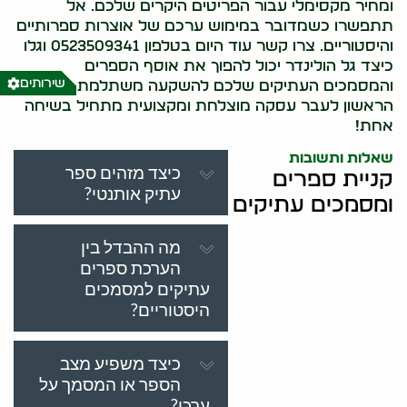
ומחיר מקסימלי עבור הפריטים היקרים שלכם. אל
תתפשרו כשמדובר במימוש ערכם של אוצרות ספרותיים
והיסטוריים. צרו קשר עוד היום בטלפון 0523509341 וגלו
כיצד גל הולינדר יכול להפוך את אוסף הספרים
שירותים
והמסמכים העתיקים שלכם להשקעה משתלמת. הצעד
הראשון לעבר עסקה מוצלחת ומקצועית מתחיל בשיחה
אחת!
שאלות ותשובות
כיצד מזהים ספר
קניית ספרים
עתיק אותנטי?
ומסמכים עתיקים
מה ההבדל בין
הערכת ספרים
עתיקים למסמכים
היסטוריים?
כיצד משפיע מצב
הספר או המסמך על
ערכו?