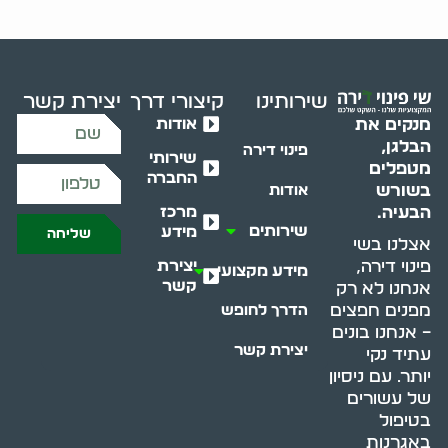
שירותינו
קיצורי דרך
יצירת קשר
אודות
מנקים את
הבלגן,
פינוי דירה
שירותי
מטפלים
החברה
בשורש
אודות
מרכז
הבעיה.
שירותים
מידע
שליחה
אצלנו בשי
יצירת
פינוי דירה,
מידע מקצועי
קשר
אנחנו לא רק
מפנים חפצים
הדרך לחופש
– אנחנו בונים
יצירת קשר
עתיד נקי
יותר. עם ניסיון
של עשורים
בטיפול
באגרנות