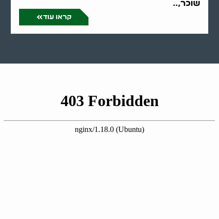
שוכר,..
קראו עוד