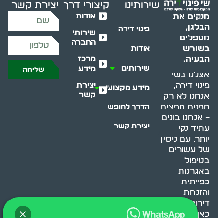
שירותינו
קיצורי דרך
יצירת קשר
אודות
מנקים את
הבלגן,
פינוי דירה
שירותי
מטפלים
החברה
בשורש
אודות
מרכז
הבעיה.
שירותים
מידע
שליחה
אצלנו בשי
יצירת
פינוי דירה,
מידע מקצועי
קשר
אנחנו לא רק
מפנים חפצים
הדרך לחופש
– אנחנו בונים
יצירת קשר
עתיד נקי
יותר. עם ניסיון
של עשורים
בטיפול
באגרנות
כפייתית
והזנחת
דירות, אנחנו
כאן כדי לעזור