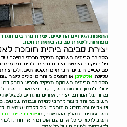
התאמת הגירויים החושיים, יצירת מרחבים מוגדרי
מפתחות ליצירת סביבה ביתית תומכת.
יצירת סביבה ביתית תומכת לאנ
הסביבה הביתית משחקת תפקיד מרכזי בחייהם של אנ
על תפקודם היומיומי ואיכות חייהם. ילדים ומבוגרי
עם קשיים חושיים, חברתיים ותקשורתיים, ולכן יציר
עליונה.
אלטיזכן
או חפצים מיותרים יכולים ליצור עומ
הסביבה הביתית משחקת תפקיד מכריע בתפקודם ואי
יכולה לתמוך בוויסות חושי, לקדם עצמאות ולשפר למי
וברור של המרחב, יצירת אזורים מוגדרים לפעילויות ש
חשוב במיוחד ליצור מרחבי למידה ועבודה שקטים, פינ
ויזואליים ובטכנולוגיה תומכת יכול לקדם עצמאות ולמי
משמעותית בתהליך ההתאמה, מ
פינוי פריטים בודדי
חשוב לזכור כי כל אדם עם אוטיזם הוא ייחודי, ולכן
להעדפות ולחוזקות של כל אחד.