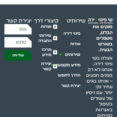
שירותינו
קיצורי דרך
יצירת קשר
אודות
מנקים את
הבלגן,
פינוי דירה
שירותי
מטפלים
החברה
בשורש
אודות
מרכז
הבעיה.
שירותים
מידע
שליחה
אצלנו בשי
יצירת
פינוי דירה,
מידע מקצועי
קשר
אנחנו לא רק
מפנים חפצים
הדרך לחופש
– אנחנו בונים
יצירת קשר
עתיד נקי
יותר. עם ניסיון
של עשורים
בטיפול
באגרנות
כפייתית