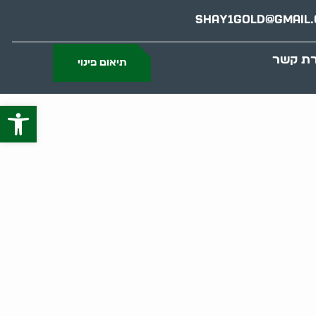
Shay1gold@gmail
רת קשר
תיאום פינוי
פתח סרג
טים