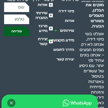
אודות
מנקים את
הבלגן,
פינוי דירה
שירותי
מטפלים
החברה
בשורש
אודות
מרכז
הבעיה.
שירותים
מידע
שליחה
אצלנו בשי
יצירת
פינוי דירה,
מידע מקצועי
קשר
אנחנו לא רק
מפנים חפצים
הדרך לחופש
– אנחנו בונים
יצירת קשר
עתיד נקי
יותר. עם ניסיון
של עשורים
בטיפול
באגרנות
כפייתית
והזנחת
דירות, אנחנו
כאן כדי לעזור