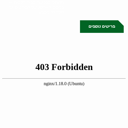
מתחיל בפגישה בבית הלקוח או
במקום האחסון של הפריטים. גל
הולינדר מבצע..
פריטים נוספים
0523509341