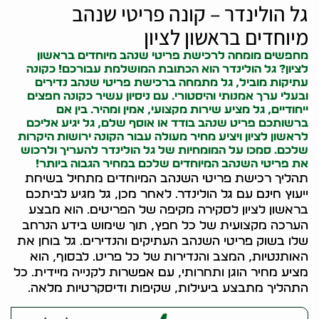
גל הולינדר – קונה פריטי שנהב
מיוחדים בראשון לציון
מחפשים מומחה לרכישת פריטי שנהב מיוחדים בראשון
לציון? גל הולינדר הוא הכתובת המושלמת עבורכם! כ
קונה
עתיקות
מוביל, גל מתמחה ברכישת פריטי שנהב נדירים
ובעלי ערך אמנותי והיסטורי. עם ניסיון עשיר כ
קונה חפצים
ייחודיים, גל מציע שירות מקצועי, אמין ומהיר. בין אם
ברשותכם פריט שנהב בודד או אוסף שלם, גל יגיע אליכם
לראשון לציון ויציע מחיר מעולה עבור ה
קונה ירושות
היקרות
שלכם. סמכו על המומחיות של גל הולינדר להעריך ולרכוש
את פריטי השנהב המיוחדים שלכם במחיר הגבוה ביותר!
תהליך רכישת פריטי השנהב המיוחדים מתחיל בשיחת
ייעוץ חינם עם גל הולינדר. לאחר מכן, גל מגיע לביתכם
בראשון לציון לסקירה מקיפה של הפריטים. הוא מבצע
הערכה מקצועית של כל חפץ, תוך שימוש בידע הנרחב
שלו בשוק פריטי השנהב העתיקים והנדירים. גל בוחן את
האותנטיות, המצב והנדירות של כל פריט. לבסוף, הוא
מציע מחיר הוגן ותחרותי, עם אפשרות לקנייה מיידית. כל
התהליך מתבצע ביעילות, שקיפות ודיסקרטיות מלאה.