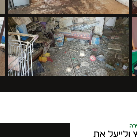
רה
ץ ולייעל את