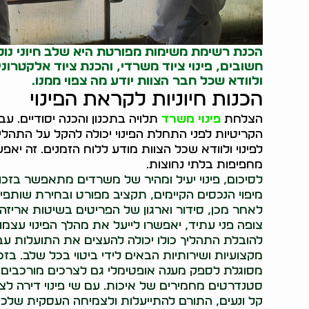
הכנת רשימת משימות מפורטת היא שלב חיוני נוסף
חשובים, פינוי ציוד משרדי, והכנת ציוד אלקטרו
ולוודא שכל חבר הצוות יודע מה צפוי ממנו.
הכנות חיוניות לקראת הפינוי
הצלחת
פינוי משרד
תלויה בתכנון והכנה יסודיים. 
הקריטיות לפני התחלת הפינוי יכולה להקל על התהלי
לפינוי ולוודא שכל הצוות מודע ללוח הזמנים. זה י
מחפיפות בלתי נחוצות.
לסיכום, פינוי יעיל ומהיר של משרדים מתאפשר בזכו
מיפוי הנכסים הקיימים, תקציב מפורט ובחירת שותפים
לאחר מכן, סידור וארגון של הפריטים בשיטות אריזה 
צופה פני עתיד, יאפשרו לייעל את מהלך הפינוי עצמו 
להובלת התהליך כולו יכולה להעצים את התועלות ע
מקצועיות ושירותיות הבאים לידי ביטוי בכל שלב. בזכ
מסוגלת לספק מענה אופטימלי גם לצרכים מורכבים, 
סטנדרטים מחמירים של איכות. עם שי פינוי דירה ל
קל ונעים, התורם להתייעלות ולצמיחה העסקית שלכם