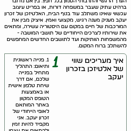
הערך הרגשי והתרבותי הטמון בכל חפץ. בין אם מדובר
ברהיט עתיק שעבר במשפחה דורות, או בפריט עיצוב
עכשווי שאינו משתלב עוד בנוף הבית, האלטיזכן של זכרון
יעקב מעניק מענה רגיש, מקצועי ואמין. איציק מבין את
המורכבות של חיים במקום עם היסטוריה עשירה, ומתאים
את שירותיו לצרכים הייחודיים של תושבי המושבה -
מהמשפחות הוותיקות ועד לתושבים החדשים המחפשים
להשתלב ברוח המקום.
1
איך מעריכים שווי
1. פנייה ראשונית
ותיאום: התהליך
של אלטיזכן בזכרון
מתחיל בפנייה
יעקב
שלכם, אם דרך
שיחת טלפון אישית
או באמצעות
הטופס המקוון
באתר המותאם
לאופי הייחודי של
זכרון יעקב. אני
מקפיד להיות זמין
ולהתאים את עצמי