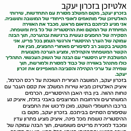
אלטיזכן בזכרון יעקב
בזכרון יעקב, מקום המשלב מסורת עם התחדשות, שירותי
האלטיזכן שלי מותאמים לאופי הייחודי של המושבה ותושביה.
אני מגיע לביתכם בתיאום מראש, מכבד את האווירה
המיוחדת של המקום ואת ההיסטוריה של כל בית ומשפחה.
הסקירה של החפצים נעשית ברגישות ובהערכה, תוך הבנה
עמוקה של הערך ההיסטורי והרגשי הטמון בכל פריט. אני
מקשיב בקשב רב לסיפורים מאחורי החפצים, מבין את
הקשר המשפחתי והקהילתי, ומציע הערכה מקצועית
המשלבת ידע היסטורי עם הבנה של השוק העכשווי. התהליך
כולו מתנהל באווירה של כבוד למסורת ולמורשת, תוך
שמירה על ערכי הקהילה והסביבה המאפיינים את זכרון
יעקב.
בזכרון יעקב, המושבה הציורית השוכנת על רכס הכרמל,
איציק האלטיזכן מביא שירות המשלב את קסם העבר עם
נוחות ההווה. בין בתי האבן ההיסטוריים, הכרמים
המשתרעים והרחובות המרוצפים באבני בזלת, איציק נע
ברכבו החשמלי השקט, מוכן לרכוש את החפצים
שסיפורם הסתיים בביתכם. בזכרון יעקב, מקום בו
ההיסטוריה נושמת מכל פינה, איציק מציע פתרון עדין
ומכבד למכירת פריטים משומשים, תוך הבנה עמוקה של