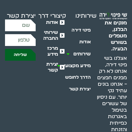
שירותינו
קיצורי דרך
יצירת קשר
אודות
מנקים את
הבלגן,
פינוי דירה
שירותי
מטפלים
החברה
בשורש
אודות
מרכז
הבעיה.
שירותים
מידע
שליחה
אצלנו בשי
יצירת
פינוי דירה,
מידע מקצועי
קשר
אנחנו לא רק
מפנים חפצים
הדרך לחופש
– אנחנו בונים
יצירת קשר
עתיד נקי
יותר. עם ניסיון
של עשורים
בטיפול
באגרנות
כפייתית
והזנחת