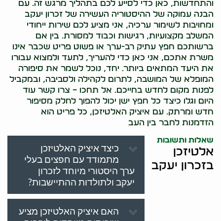
והתחדשות, כאן כדי לסייע לכם בתהליך מרגש זה. עם
הבנה עמוקה של ההיסטוריה העשירה של זכרון יעקב
ומחויבות לשימור ערכיה, אני מציע לכם שירות ייחודי
המשלב מקצועיות, רגישות וכבוד למסורת. בין אם
ברשותכם חפץ עתיק רב-ערך או פשוט פריט שכבר אינו
משרת אתכם, אני כאן כדי להעריך, לתעד ולמצוא עבורו
את היעד המתאים ביותר. יחד, נוכל לשמר את סיפורה
המופלא של המושבה, לתרום לקהילה ולסביבה, ובמקביל
לפנות מקום לחדש בחייכם. אל תחכו – צרו קשר עוד
היום וגלו כיצד כל חפץ ישן יכול להפוך לחלק מסיפור
חדש ומרתק. עם איציק האלטיזכן, כל פריט הוא
הזדמנות לחבר בין העב
שאלות ותשובות
כיצד איציק האלטיזכן
אלטיזכן
מתמודד עם חפצים בעלי
בזכרון יעקב
ערך היסטורי מיוחד לזכרון
יעקב ולתולדות ההתיישבות?
האם איציק האלטיזכן מציע