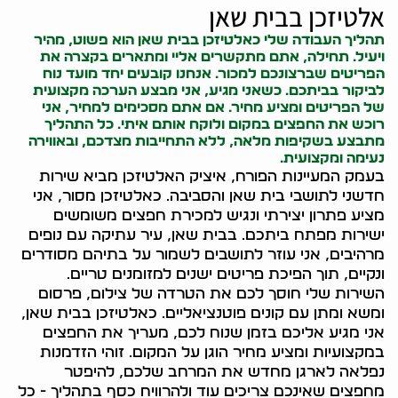
אלטיזכן בבית שאן
תהליך העבודה שלי כאלטיזכן בבית שאן הוא פשוט, מהיר
ויעיל. תחילה, אתם מתקשרים אליי ומתארים בקצרה את
הפריטים שברצונכם למכור. אנחנו קובעים יחד מועד נוח
לביקור בביתכם. כשאני מגיע, אני מבצע הערכה מקצועית
של הפריטים ומציע מחיר. אם אתם מסכימים למחיר, אני
רוכש את החפצים במקום ולוקח אותם איתי. כל התהליך
מתבצע בשקיפות מלאה, ללא התחייבות מצדכם, ובאווירה
נעימה ומקצועית.
בעמק המעיינות הפורח, איציק האלטיזכן מביא שירות
חדשני לתושבי בית שאן והסביבה. כאלטיזכן מסור, אני
מציע פתרון יצירתי ונגיש למכירת חפצים משומשים
ישירות מפתח ביתכם. בבית שאן, עיר עתיקה עם נופים
מרהיבים, אני עוזר לתושבים לשמור על בתיהם מסודרים
ונקיים, תוך הפיכת פריטים ישנים למזומנים טריים.
השירות שלי חוסך לכם את הטרדה של צילום, פרסום
ומשא ומתן עם קונים פוטנציאליים. כאלטיזכן בבית שאן,
אני מגיע אליכם בזמן שנוח לכם, מעריך את החפצים
במקצועיות ומציע מחיר הוגן על המקום. זוהי הזדמנות
נפלאה לארגן מחדש את המרחב שלכם, להיפטר
מחפצים שאינכם צריכים עוד ולהרוויח כסף בתהליך - כל