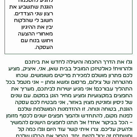
להגיע להסכמה
הוגנת שתשביע את
רצון שני הצדדים.
חשוב לי שהלקוח
יבין את ההיגיון
מאחורי ההצעה
ויחוש בנוח עם
העסקה.
גלו את הדרך החכמה והיעילה לחדש את ביתכם
ולהרוויח! כאלטיזכן המוביל בבית שאן, אני, איציק, מציע
לכם פתרון מושלם למכירת פריטים משומשים. שכחו
מהטרחה של צילום, פרסום ומשא ומתן – אני מטפל בכל
התהליך עבורכם! אני מגיע ישירות לביתכם, מעריך את
החפצים במקצועיות ומציע מחיר הוגן במקום. עם שנים
של ניסיון ומוניטין מצוין באזור, אני מבטיח לכם עסקה
הוגנת, בטוחה ונוחה. זו ההזדמנות המושלמת שלכם
לפנות מקום, להתחדש ולהפוך חפצים ישנים לכסף מזומן
– הכל בביקור אחד! אל תתנו לחפצים הישנים להמשיך
ולהעיק עליכם. צרו איתי קשר עוד היום וגלו כמה קל
ומשתלם זה יכול להיות. יחד, נהפוך את הבלגן שלכם