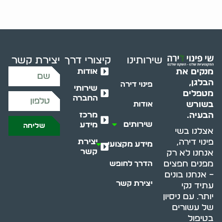
שירותינו
קיצורי דרך
יצירת קשר
אודות
מנקים את
הבלגן,
פינוי דירה
שירותי
מטפלים
החברה
בשורש
אודות
מרכז
הבעיה.
שירותים
מידע
שליחה
אצלנו בשי
יצירת
פינוי דירה,
מידע מקצועי
קשר
אנחנו לא רק
מפנים חפצים
הדרך לחופש
– אנחנו בונים
יצירת קשר
עתיד נקי
יותר. עם ניסיון
של עשורים
בטיפול