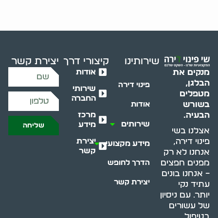
שירותינו
קיצורי דרך
יצירת קשר
אודות
מנקים את
הבלגן,
פינוי דירה
שירותי
מטפלים
החברה
בשורש
אודות
מרכז
הבעיה.
שירותים
מידע
שליחה
אצלנו בשי
יצירת
פינוי דירה,
מידע מקצועי
קשר
אנחנו לא רק
מפנים חפצים
הדרך לחופש
– אנחנו בונים
יצירת קשר
עתיד נקי
יותר. עם ניסיון
של עשורים
בטיפול