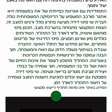
האח ולסייע למשפחה בהתמודדות עם האגרנות באופן
יעיל ותומך.
התמודדות עם אגרנות כפייתית של אח במשפחה היא
אתגר מורכב המשפיע על הדינמיקה המשפחתית כולה.
חברת שי פינוי דירה מציעה פתרון כולל ורגיש למצב זה.
הצוות המקצועי מתמחה בהערכת מצב, תכנון פינוי
מותאם אישית, וליווי לאורך כל התהליך. השירותים
כוללים מיון וארגון חפצים, פינוי הדרגתי של פריטים
מיותרים, וארגון מחדש של החלל האישי. החברה
עובדת בשיתוף פעולה הדוק עם האח והמשפחה, תוך
הבנה עמוקה של הרגישויות הנפשיות הכרוכות
באגרנות. התהליך מתוכנן לשפר את איכות החיים של
האח ושל כל בני המשפחה, תוך שמירה על כבודו
ויצירת סביבת מגורים בריאה ונעימה. שי פינוי דירה
מספקת גם ייעוץ וכלים למניעת הישנות המצב ושמירה
על הישגי התהליך לאורך זמן.
המידע באתר אינו מהווה תחליף לייעוץ מקצועי