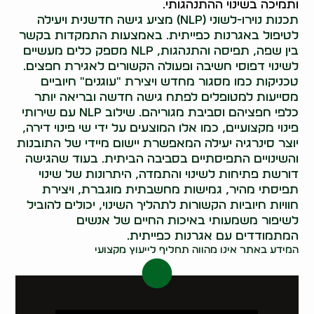
ותמיכה בשינוי ההתנהגותי.
תכנות נוירו-לשוני (NLP) מציע גישה חדשנית ויעילה
לטיפול באגרנות כפייתית. באמצעות התמקדות בקשר
בין שפה, תפיסה והתנהגות, NLP מספק כלים מעשיים
לשינוי דפוסי חשיבה ופעולה הקשורים לאגירת חפצים.
טכניקות כמו מסגור מחדש ויצירת "עוגנים" חיוביים
מסייעות למטופלים לפתח גישה חדשה ובריאה יותר
כלפי חפציהם וסביבת מגוריהם. שילוב NLP עם שירותי
פינוי מקצועיים, כמו אלו המוצעים על ידי שי פינוי דירה,
יוצר סינרגיה יעילה המאפשרת יישום מיידי של התובנות
והשינויים התפיסתיים בסביבה הביתית. בעוד שהגישה
דורשת פתיחות לשינוי והתמדה, היתרונות של שינוי
תפיסתי מהיר, גמישות מחשבתית מוגברת, ויצירת
חוויות חיוביות הקשורות לתהליך השינוי, יכולים להוביל
לשיפור משמעותי באיכות החיים של אנשים
המתמודדים עם אגרנות כפייתית.
המידע באתר אינו מהווה תחליף לייעוץ מקצועי