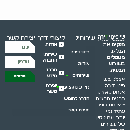
שירותינו
קיצורי דרך
יצירת קשר
אודות
מנקים את
הבלגן,
פינוי דירה
שירותי
מטפלים
החברה
בשורש
אודות
מרכז
הבעיה.
שירותים
מידע
שליחה
אצלנו בשי
יצירת
פינוי דירה,
מידע מקצועי
קשר
אנחנו לא רק
מפנים חפצים
הדרך לחופש
– אנחנו בונים
יצירת קשר
עתיד נקי
יותר. עם ניסיון
של עשורים