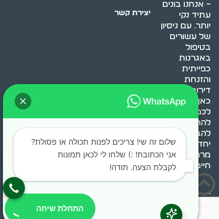
– אנחנו בונים
יצירת קשר
עתיד נקי
יותר. עם ניסיון
של עשורים
בטיפול
באגרנות
כפייתית
והזנחת
דירות, אנחנו
כאן כדי לעזור
לכם
להתמודד,
להבין ולשנות.
שלום זה שי! צריכים לפנות תכולה או פסולת?
יחד, ניצור
אני הכתובת! :) שלחו לי לכאן תמונות
מרחב
חיים בריא ומאוזן.
לקבלת הצעה. תודה!
בוסט מדיה © 2024 כל
התחלת שיחה
הזכויות שמורות.