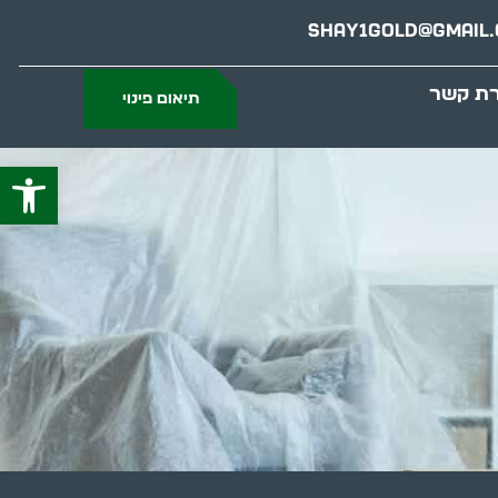
Shay1gold@gmail
רת קשר
תיאום פינוי
פתח סרג