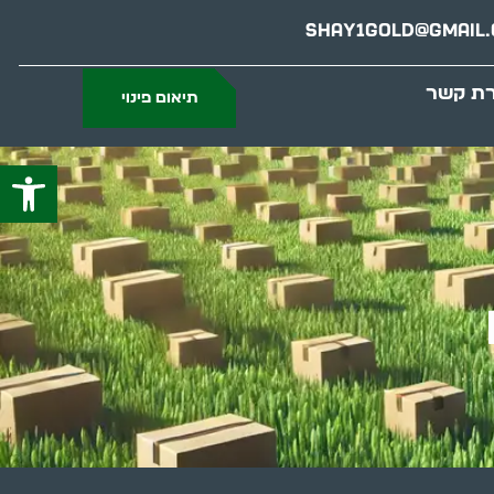
Shay1gold@gmail
רת קשר
תיאום פינוי
פתח סרג