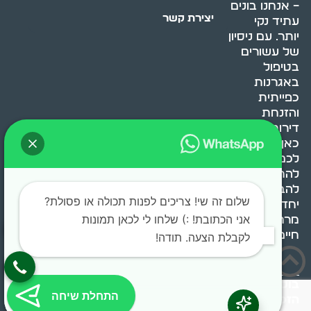
– אנחנו בונים
יצירת קשר
עתיד נקי
יותר. עם ניסיון
של עשורים
בטיפול
באגרנות
כפייתית
והזנחת
דירות, אנחנו
כאן כדי לעזור
לכם
להתמודד,
להבין ולשנות.
שלום זה שי! צריכים לפנות תכולה או פסולת?
יחד, ניצור
אני הכתובת! :) שלחו לי לכאן תמונות
מרחב
חיים בריא ומאוזן.
לקבלת הצעה. תודה!
בוסט מדיה © 2024 כל
התחלת שיחה
הזכויות שמורות.