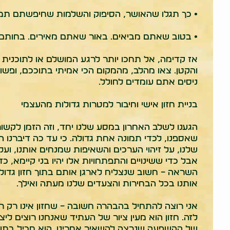
• כך תגלו שהאושר, הסיפוק והשלמות שחיפשתם תמי
• בטוב שאתם מביאים. באור שאתם מאירים. בחותם 
אז קדימה, אל תחכו יותר לרגע המושלם או לתוכנית 
והקטן. צאו מהלב, מהמקום הכי אמיתי בתוככם, ופשוט
ניסים אתם עומדים לחולל.
בניית חזון אישי וחיבור למטרות גדולות מהעצמי
הגענו לשלב האחרון במסע שלנו יחד, וזה הזמן לקשו
שאספנו, לכדי תמונה אחת גדולה. כי עד כה דיברנו
שלנו, על זיהוי הערכים והשאיפות שמנחים אותנו, וע
אבל כדי ששינויים והתפתחויות אלו יהיו בני קיימא, 
השראה – חשוב שנצליח לארגן אותם בתוך חזון גדול 
אותנו בכל הבחירות והצעדים שלנו מעתה ואילך.
אני רוצה להתחיל בהבהרה חשובה – שחזון אינו רק 
לזה. חזון הוא מעין ציור של העתיד שאנחנו רוצים לי
של ההשפעה שנרצה להשאיר אחרינו. הוא מכיל בתוכ