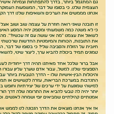
גם המתגמל ביותר, בדרך להתפתחות וצמיחה אישית
העצמית שלנו. כי בסופו של דבר, המשמעות העמוקה 
אנחנו מממשים את הערכים והשאיפות שלנו דרך הקש
זו תובנה שאני רואה חוזרת על עצמה שוב ושוב אצל
כי לא משנה כמה משמעותי ומספק יהיה המסע האישי 
לשאול את עצמנו "מה אני עושה עם זה עכשיו?". מה
את התובנות, הכוחות והמיומנויות החדשות שרכשתי 
חיובית על הזולת והסביבה שלי? כי בסופו של דבר, 
טמונים תמיד ביכולת להביא ערך, ליצור שינוי, להשאי
אבל ברור שלכל אחד מאיתנו תהיה דרך ייחודית לעש
הספציפי שלנו. למשל, עבור אדם שערך עליון עבורו 
והיכולות הבין-אישיות שלו – הדרך הטבעית ביותר עב
התנדבות במערכת הבריאות, עזרה לקשישים או תמיכ
למישהי שמונעת על ידי ערכים של יצירתיות וחופש בי
יותר יהיה לה טבעי להביא את התרומה שלה דרך הורא
אמנותיים קהילתיים שמביאים יופי ושמחה לאנשים. וכ
אז איך אנחנו מוצאים את הדרך הנכונה לנו לממש את
תמיד, זה מתחיל בהקשבה עמוקה פנימה לקול הלב והא