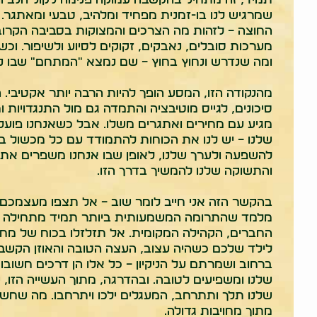
שמרגיש לנו בו-זמנית מפחיד ומלהיב, טבעי ומאתגר.
החוצה – לזהות מה הצרכים והמצוקות בסביבה הקרובה
מערכות סובלים, נאבקים, זקוקים לסיוע ולשיפור. וכ
ומה שנדרש ונחוץ בחוץ – שם נמצא "המתחם" שבו נו
מהנקודה הזו, המסע הופך להיות הרבה יותר אקטיבי.
סיכונים, לגייס מוטיבציה והתמדה גם מול התנגדויות ו
מגיע עם מחירים ואתגרים משלו. אבל כשאנחנו פועלי
שלנו – יש לנו את הכוחות להתמודד עם כל מכשול בד
להשפעה ולערך שלנו, לאופן שבו אנחנו משפרים את 
והתשוקה שלנו להמשיך בדרך הזו.
בהקשר הזה אני חייב לומר שוב – אל תצפו מעצמכם 
מלמד שהתרומה המשמעותית ביותר תמיד מתחילה דו
החברים, הקהילה המקומית. אל תזלזלו בכוח של מחוו
לילד שלכם כשהיה עצוב, העצה הטובה והאוזן הק
ברחוב ושמרתם על הניקיון – כל אלו הן דרכים חשו
שלנו ומשפיעים לטובה. ובהדרגה, מתוך העשייה הזו,
שלנו תלך ותתרחב, המעגלים ילכו ויתרחבו. מה שחש
מתוך מחויבות גדולה.