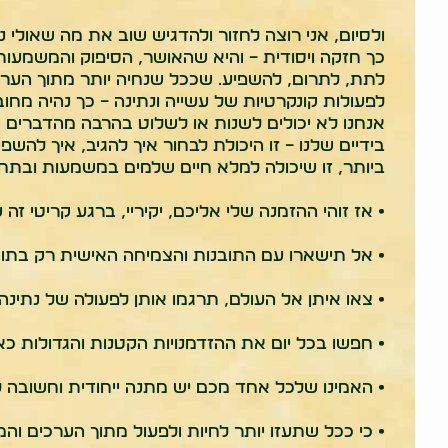
ולסיום, אני רוצה לחזור ולהדגיש שוב את מה שאולי 
כך חזקה ויסודית – והיא שהאושר, הסיפוק והמשמעות 
לתת, לתרום, להשפיע. שככל שנחיה יותר מתוך הערכי
לפעולות קונקרטיות של עשייה ונתינה – כך נהיה מחוב
אנחנו לא יכולים לשנות או לשלוט בהרבה מהדברים ש
בידיים שלנו – זו היכולת לבחור איך להגיב, איך להשפ
ביותר, זו שיכולה למלא חיים שלמים במשמעות ובתח
• אז זוהי ההזמנה שלי אליכם, יקיריי, ברגע קריטי זה
• אל תישארו עם התובנות והצמיחה האישית רק בתו
• צאו איתן אל העולם, תרגמו אותן לפעולה של נתינה 
• חפשו בכל יום את ההזדמנויות הקטנות והגדולות כא
• האמינו שלכל אחד מכם יש מתנה ייחודית וחשובה 
• כי ככל שתעזו יותר לחיות ולפעול מתוך הערכים 