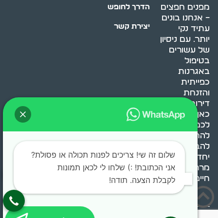
מפנים חפצים
הדרך לחופש
– אנחנו בונים
יצירת קשר
עתיד נקי
יותר. עם ניסיון
של עשורים
בטיפול
באגרנות
כפייתית
והזנחת
דירות, אנחנו
כאן כדי לעזור
לכם
להתמודד,
להבין ולשנות.
שלום זה שי! צריכים לפנות תכולה או פסולת?
יחד, ניצור
אני הכתובת! :) שלחו לי לכאן תמונות
מרחב
חיים בריא ומאוזן.
לקבלת הצעה. תודה!
בוסט מדיה © 2024 כל