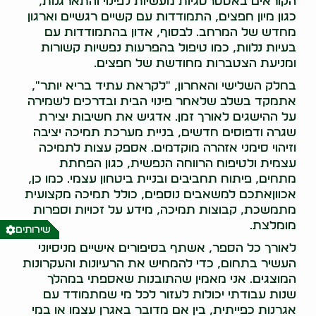
הקוראים באסטרטגיות מעשיות לפינוי והתארגנות,
כגון מיון חפצים, התמודדות עם קשיים רגשיים וארגון
מחדש של המרחב. לבסוף, אדון בהתמודדות עם
בעיות נלוות, כמו טיפול בהפרעות נפשיות קשורות
ומניעת הצטברות מחודשת של חפצים.
בחלק השלישי והאחרון, "לקראת עתיד בריא יותר",
אתמקד בשלב שלאחר פינוי הבית ובדרכים לשמירה
על ההישגים לאורך זמן. אדגיש את חשיבות יצירת
שגרה ודפוסים חדשים, בניית מערכת תמיכה יציבה
וזיהוי סימני אזהרה מוקדמים. אספק עצות לתמיכה
עצמית ולטיפוח הרווחה הנפשית, כגון הפחתת
מתחים, פיתוח תחביבים ובניית ביטחון עצמי. כמו כן,
אכווןאתכם למשאבים נוספים, כולל תמיכה מקצועית
מתמשכת, קבוצות תמיכה, מידע על זכויות וספרות
מומלצת.
שירותים
לאורך כל הספר, אשתף בסיפורים אישיים מניסיוני
העשיר בתחום, כדי להמחיש את הרעיונות והעקרונות
המוצגים. אני מאמין שהתובנות שאספתי במהלך
שנות עבודתי יכולות לעזור לכל מי שמתמודד עם
אגרנות כפייתית, בין אם מדובר באגרן עצמו או במי