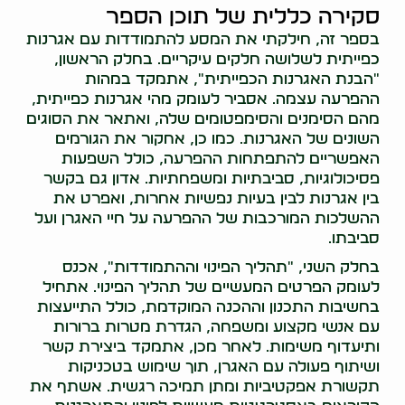
סקירה כללית של תוכן הספר
בספר זה, חילקתי את המסע להתמודדות עם אגרנות
כפייתית לשלושה חלקים עיקריים. בחלק הראשון,
"הבנת האגרנות הכפייתית", אתמקד במהות
ההפרעה עצמה. אסביר לעומק מהי אגרנות כפייתית,
מהם הסימנים והסימפטומים שלה, ואתאר את הסוגים
השונים של האגרנות. כמו כן, אחקור את הגורמים
האפשריים להתפתחות ההפרעה, כולל השפעות
פסיכולוגיות, סביבתיות ומשפחתיות. אדון גם בקשר
בין אגרנות לבין בעיות נפשיות אחרות, ואפרט את
ההשלכות המורכבות של ההפרעה על חיי האגרן ועל
סביבתו.
בחלק השני, "תהליך הפינוי וההתמודדות", אכנס
לעומק הפרטים המעשיים של תהליך הפינוי. אתחיל
בחשיבות התכנון וההכנה המוקדמת, כולל התייעצות
עם אנשי מקצוע ומשפחה, הגדרת מטרות ברורות
ותיעדוף משימות. לאחר מכן, אתמקד ביצירת קשר
ושיתוף פעולה עם האגרן, תוך שימוש בטכניקות
תקשורת אפקטיביות ומתן תמיכה רגשית. אשתף את