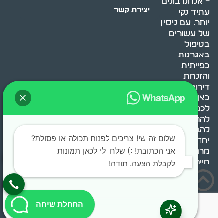
– אנחנו בונים
יצירת קשר
עתיד נקי
יותר. עם ניסיון
של עשורים
בטיפול
באגרנות
כפייתית
והזנחת
דירות, אנחנו
כאן כדי לעזור
לכם
להתמודד,
להבין ולשנות.
שלום זה שי! צריכים לפנות תכולה או פסולת?
יחד, ניצור
אני הכתובת! :) שלחו לי לכאן תמונות
מרחב
חיים בריא ומאוזן.
לקבלת הצעה. תודה!
בוסט מדיה © 2024 כל
0522071171
התחלת שיחה
הזכויות שמורות.