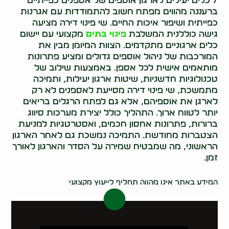
7 כלים יעילים לארגון אוספים של אספנים כפייתיים
ברעננה מהווים מפתח חשוב להתמודדות עם אגרנות
כפייתית ושיפור איכות החיים. שי פינוי דירה מציעה
גישה כוללנית המשלבת
פינוי בתים
מקצועי עם יישום
כלים ארגוניים מתקדמים. הצוות המיומן מבין את
המורכבות של ניהול אוספים גדולים ומציע פתרונות
מותאמים אישית לכל אספן. באמצעות שילוב של
טכנולוגיות חדשניות, שיטות ארגון יעילות, ותמיכה
מתמשכת, שי פינוי דירה מסייעת לאספנים לא רק
לארגן את אוספיהם, אלא גם לפתח הרגלים בריאים
יותר לטווח ארוך. התהליך כולל יצירת מערכות סיווג
ברורות, פתרונות אחסון חכמים, ואסטרטגיות למניעת
הצטברות מחודשת. התמיכה נמשכת גם לאחר הארגון
הראשוני, מה שמבטיח שמירה על הסדר והארגון לאורך
זמן.
0522071171
המידע באתר אינו מהווה תחליף לייעוץ מקצועי