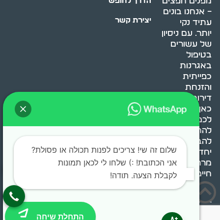
מפנים חפצים
הדרך לחופש
– אנחנו בונים
יצירת קשר
עתיד נקי
יותר. עם ניסיון
של עשורים
בטיפול
באגרנות
כפייתית
והזנחת
דירות, אנחנו
כאן כדי לעזור
לכם
להתמודד,
להבין ולשנות.
שלום זה שי! צריכים לפנות תכולה או פסולת?
יחד, ניצור
אני הכתובת! :) שלחו לי לכאן תמונות
מרחב
חיים בריא ומאוזן.
לקבלת הצעה. תודה!
בוסט מדיה © 2024 כל
התחלת שיחה
הזכויות שמורות.