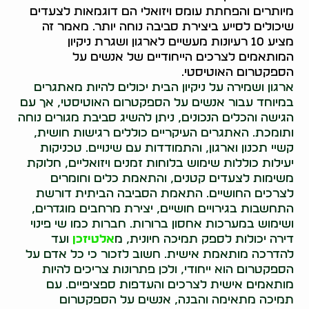
מיותרים והפחתת עומס ויזואלי הם דוגמאות לצעדים
שיכולים לסייע ביצירת סביבה נוחה יותר. מאמר זה
מציע 10 רעיונות מעשיים לארגון ושגרת ניקיון
המותאמים לצרכים הייחודיים של אנשים על
הספקטרום האוטיסטי.
ארגון ושמירה על ניקיון הבית יכולים להיות מאתגרים
במיוחד עבור אנשים על הספקטרום האוטיסטי, אך עם
הגישה והכלים הנכונים, ניתן להשיג סביבת מגורים נוחה
ותומכת. האתגרים העיקריים כוללים רגישות חושית,
קשיי תכנון וארגון, והתמודדות עם שינויים. טכניקות
יעילות כוללות שימוש בלוחות זמנים ויזואליים, חלוקת
משימות לצעדים קטנים, והתאמת כלים וחומרים
לצרכים החושיים. התאמת הסביבה הביתית דורשת
התחשבות בגירויים חושיים, יצירת מרחבים מוגדרים,
ושימוש במערכות אחסון ברורות. חברות כמו שי פינוי
דירה יכולות לספק תמיכה חיונית, מ
אלטיזכן
ועד
להדרכה מותאמת אישית. חשוב לזכור כי כל אדם על
הספקטרום הוא ייחודי, ולכן פתרונות צריכים להיות
מותאמים אישית לצרכים והעדפות ספציפיים. עם
תמיכה מתאימה והבנה, אנשים על הספקטרום