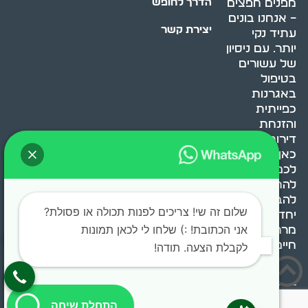
מפנים חפצים
הדרך לחופש
– אנחנו בונים
יצירת קשר
עתיד נקי
יותר. עם ניסיון
של עשורים
בטיפול
באגרנות
כפייתית
והזנחת
דירות, אנחנו
כאן כדי לעזור
לכם
להתמודד,
להבין ולשנות.
שלום זה שי! צריכים לפנות תכולה או פסולת?
יחד, ניצור
אני הכתובת! :) שלחו לי לכאן תמונות
מרחב
חיים בריא ומאוזן.
לקבלת הצעה. תודה!
בוסט מדיה © 2024 כל
0522071171
התחלת שיחה