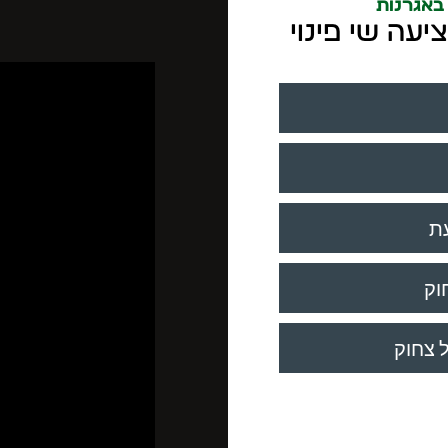
באגרנות
עה שי פינוי
ת
וק
 צחוק