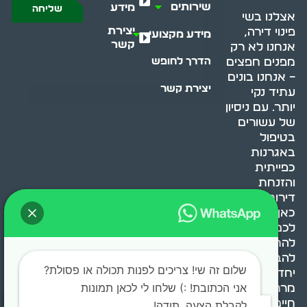
שירותים
מידע
שליחה
אצלנו בשי
יצירת
פינוי דירה,
מידע מקצועי
קשר
אנחנו לא רק
מפנים חפצים
הדרך לחופש
– אנחנו בונים
יצירת קשר
עתיד נקי
יותר. עם ניסיון
של עשורים
בטיפול
באגרנות
כפייתית
והזנחת
דירות, אנחנו
כאן כדי לעזור
לכם
להתמודד,
להבין ולשנות.
שלום זה שי! צריכים לפנות תכולה או פסולת?
יחד, ניצור
אני הכתובת! :) שלחו לי לכאן תמונות
מרחב
חיים בריא ומאוזן.
לקבלת הצעה. תודה!