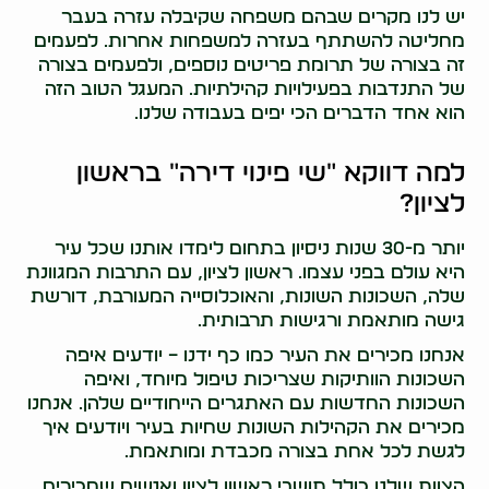
יש לנו מקרים שבהם משפחה שקיבלה עזרה בעבר
מחליטה להשתתף בעזרה למשפחות אחרות. לפעמים
זה בצורה של תרומת פריטים נוספים, ולפעמים בצורה
של התנדבות בפעילויות קהילתיות. המעגל הטוב הזה
הוא אחד הדברים הכי יפים בעבודה שלנו.
למה דווקא "שי פינוי דירה" בראשון
לציון?
יותר מ-30 שנות ניסיון בתחום לימדו אותנו שכל עיר
היא עולם בפני עצמו. ראשון לציון, עם התרבות המגוונת
שלה, השכונות השונות, והאוכלוסייה המעורבת, דורשת
גישה מותאמת ורגישות תרבותית.
אנחנו מכירים את העיר כמו כף ידנו – יודעים איפה
השכונות הוותיקות שצריכות טיפול מיוחד, ואיפה
השכונות החדשות עם האתגרים הייחודיים שלהן. אנחנו
מכירים את הקהילות השונות שחיות בעיר ויודעים איך
לגשת לכל אחת בצורה מכבדת ומותאמת.
הצוות שלנו כולל תושבי ראשון לציון ואנשים שמכירים