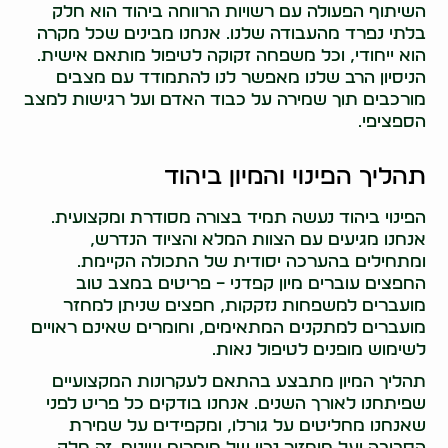
השיתוף הפעולה עם רשויות הרווחה ביהוד הוא חלק
בלתי נפרד מהעבודה שלנו. אנחנו מבינים שכל מקרה
הוא ייחודי, וכל משפחה זקוקה לטיפול מותאם אישית.
הניסיון הרב שלנו מאפשר לנו להתמודד עם מצבים
מורכבים תוך שמירה על כבוד האדם ועל רגישות למצב
הספציפי.
תהליך הפינוי והמיון ביהוד
הפינוי ביהוד נעשה תמיד בצורה מסודרת ומקצועית.
אנחנו מגיעים עם הצוות המלא והציוד הנדרש,
ומתחילים בהערכה יסודית של התכולה הקיימת.
החפצים עוברים מיון קפדני – פריטים במצב טוב
מועברים למשפחות נזקקות, חפצים שניתן למחזר
מועברים למתקנים המתאימים, וחומרים שאינם ראויים
לשימוש מופנים לטיפול נאות.
תהליך המיון מתבצע בהתאם לעקרונות המקצועיים
שפיתחנו לאורך השנים. אנחנו בודקים כל פריט לפני
שאנחנו מחליטים על גורלו, ומקפידים על שמירת
הסביבה ועל מיחזור נכון של חומרים שונים. זה חלק