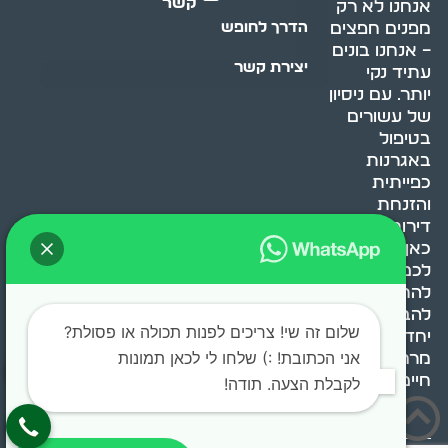
קשר
אנחנו לא רק
מפנים חפצים
הדרך לחופש
– אנחנו בונים
יצירת קשר
עתיד נקי
יותר. עם ניסיון
של עשורים
בטיפול
באגרנות
כפייתית
והזנחת
דירות, אנחנו
כאן כדי לעזור
לכם
להתמודד,
להבין ולשנות.
שלום זה שי! צריכים לפנות תכולה או פסולת?
יחד, ניצור
אני הכתובת! :) שלחו לי לכאן תמונות
מרחב
חיים בריא ומאוזן.
לקבלת הצעה. תודה!