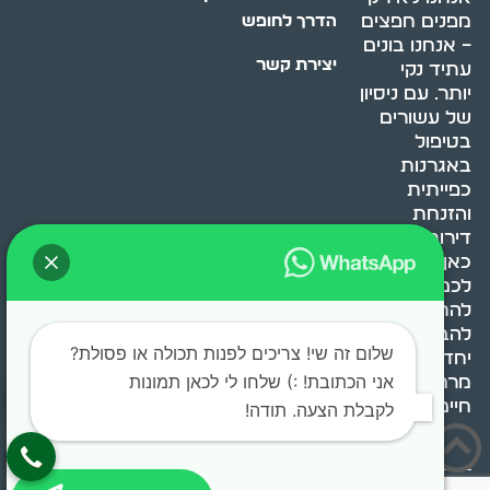
מפנים חפצים
הדרך לחופש
– אנחנו בונים
יצירת קשר
עתיד נקי
יותר. עם ניסיון
של עשורים
בטיפול
באגרנות
כפייתית
והזנחת
דירות, אנחנו
כאן כדי לעזור
לכם
להתמודד,
להבין ולשנות.
שלום זה שי! צריכים לפנות תכולה או פסולת?
יחד, ניצור
אני הכתובת! :) שלחו לי לכאן תמונות
מרחב
חיים בריא ומאוזן.
לקבלת הצעה. תודה!
בוסט מדיה © 2024 כל