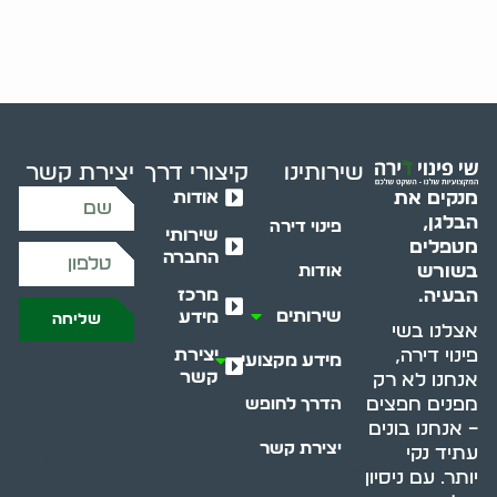
שירותינו
קיצורי דרך
יצירת קשר
אודות
מנקים את
הבלגן,
פינוי דירה
שירותי
מטפלים
החברה
בשורש
אודות
מרכז
הבעיה.
שירותים
מידע
שליחה
אצלנו בשי
יצירת
פינוי דירה,
מידע מקצועי
קשר
אנחנו לא רק
מפנים חפצים
הדרך לחופש
– אנחנו בונים
יצירת קשר
עתיד נקי
יותר. עם ניסיון