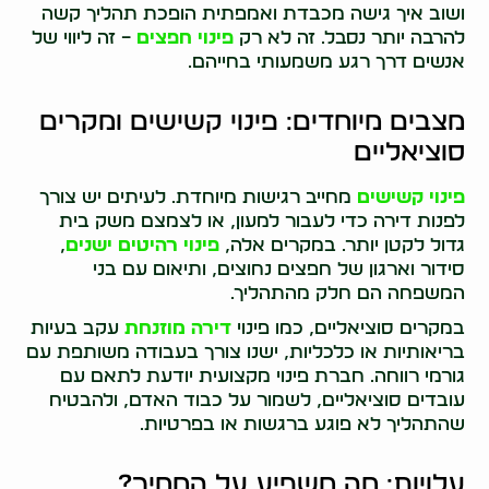
ושוב איך גישה מכבדת ואמפתית הופכת תהליך קשה
להרבה יותר נסבל. זה לא רק
פינוי חפצים
– זה ליווי של
אנשים דרך רגע משמעותי בחייהם.
מצבים מיוחדים: פינוי קשישים ומקרים
סוציאליים
פינוי קשישים
מחייב רגישות מיוחדת. לעיתים יש צורך
לפנות דירה כדי לעבור למעון, או לצמצם משק בית
גדול לקטן יותר. במקרים אלה,
פינוי רהיטים ישנים
,
סידור וארגון של חפצים נחוצים, ותיאום עם בני
המשפחה הם חלק מהתהליך.
במקרים סוציאליים, כמו פינוי
דירה מוזנחת
עקב בעיות
בריאותיות או כלכליות, ישנו צורך בעבודה משותפת עם
גורמי רווחה. חברת פינוי מקצועית יודעת לתאם עם
עובדים סוציאליים, לשמור על כבוד האדם, ולהבטיח
שהתהליך לא פוגע ברגשות או בפרטיות.
עלויות: מה משפיע על המחיר?