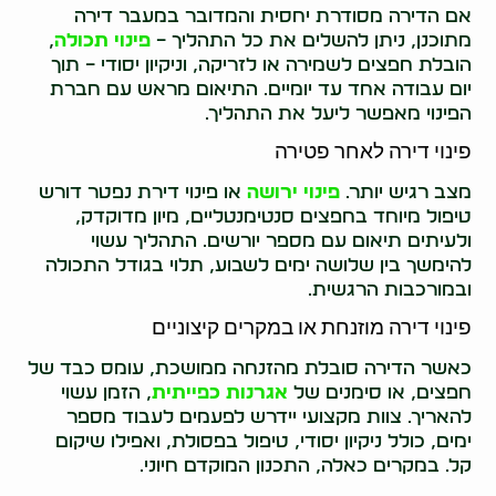
אם הדירה מסודרת יחסית והמדובר במעבר דירה
מתוכנן, ניתן להשלים את כל התהליך –
פינוי תכולה
,
הובלת חפצים לשמירה או לזריקה, וניקיון יסודי – תוך
יום עבודה אחד עד יומיים. התיאום מראש עם חברת
הפינוי מאפשר ליעל את התהליך.
פינוי דירה לאחר פטירה
מצב רגיש יותר.
פינוי ירושה
או פינוי דירת נפטר דורש
טיפול מיוחד בחפצים סנטימנטליים, מיון מדוקדק,
ולעיתים תיאום עם מספר יורשים. התהליך עשוי
להימשך בין שלושה ימים לשבוע, תלוי בגודל התכולה
ובמורכבות הרגשית.
פינוי דירה מוזנחת או במקרים קיצוניים
כאשר הדירה סובלת מהזנחה ממושכת, עומס כבד של
חפצים, או סימנים של
אגרנות כפייתית
, הזמן עשוי
להאריך. צוות מקצועי יידרש לפעמים לעבוד מספר
ימים, כולל ניקיון יסודי, טיפול בפסולת, ואפילו שיקום
קל. במקרים כאלה, התכנון המוקדם חיוני.