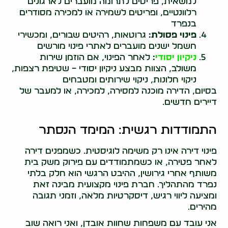
למשאית, פריטים לתרומה מועברים לארגונים
רלוונטיים, ופריטים לשמירה או למכירה מסודרים
בנפרד
פינוי פסולת:
גרוטאות, רהיטים שבורים, ומכשירי
חשמל ישנים מועברים לאתרי פינוי מורשים
ניקיון יסודי
:
לאחר הפינוי, אם הוזמן שירות
משולב, הצוות מבצע ניקיון יסודי – שטיפת רצפות,
ניקוי חלונות, ניקוי שירותים ומטבחים
בסיום, הדירה מוכנה למסירה, למכירה, או למעבר של
דיירים חדשים.
התמודדות רגשית: המימד הנסתר
פינוי דירה אינו רק משימה לוגיסטית. כשמפנים דירה
לאחר פטירה, או כשמתמודדים עם פירוק משק בית
משותף אחרי גירושין, ההיבט הרגשי הוא חלק בלתי
נפרד מהתהליך. חברת פינוי מקצועית מבינה זאת
ומציעה ליווי רגיש, דיסקרטיות מלאה, וזמני תגובה
מהירים.
אני עובד עם משפחות שחוות אובדן, ואני רואה שוב