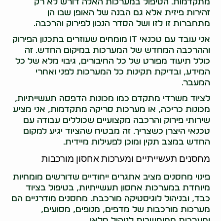
מתקדמות. הטיפול במערכות האלה דורש לא רק
זהירות פיזית אלא גם הבנה של האופן שבו הן
מתחברות זו לזו ושל הסדר הנכון לפירוק והרכבה.
אני עובד עם טכנאי IT מומחים שעוזרים בתכנון הפירוק
וההרכבה המחדש של המערכות במיקום החדש. זה
כולל תיעוד מפורט של כל החיבורים, גיבוי מלא של כל
המידע, ובדיקת תקינות כל המערכות לפני ואחרי
המעבר.
לציוד משרדי מתקדם כמו מכונות הדפסה תעשייתיות,
מכונות כריכה, או מערכות סריקה מתקדמות, אני מציע
שירותי פירוק והרכבה מקצועיים שכוללים עבודה עם
טכנאי היצרן כשצריך. זה מבטיח שהציוד יגיע למקום
החדש במצב תקין ומוכן לפעילות מיידית.
מחסנים תעשייתיים ומערכות אחסון מורכבות
פינוי מחסנים מציב אתגרים ייחודיים שדורשים מומחיות
מיוחדת במערכות אחסון תעשייתיות, בטיפול בציוד
כבד, ובניהול לוגיסטיקה מורכבת. מחסנים מודרניים הם
מערכות מורכבות של מדפים, מנופים, מסועים,
ומערכות ממוחשבות לניהול מלאי.