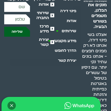
אודות
מנקים את
הבלגן,
פינוי דירה
שירותי
מטפלים
החברה
בשורש
אודות
מרכז
הבעיה.
שירותים
מידע
שליחה
אצלנו בשי
יצירת
פינוי דירה,
מידע מקצועי
קשר
אנחנו לא רק
מפנים חפצים
הדרך לחופש
– אנחנו בונים
יצירת קשר
עתיד נקי
יותר. עם ניסיון
של עשורים
בטיפול
באגרנות
כפייתית
והזנחת
דירות, אנחנו
כאן כדי לעזור
לכם