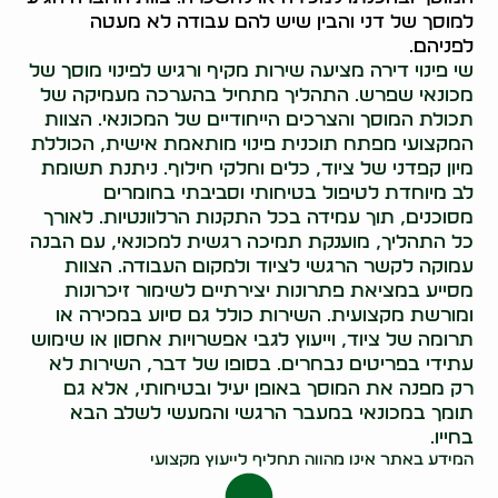
למוסך של דני והבין שיש להם עבודה לא מעטה
לפניהם.
שי פינוי דירה מציעה שירות מקיף ורגיש לפינוי מוסך של
מכונאי שפרש. התהליך מתחיל בהערכה מעמיקה של
תכולת המוסך והצרכים הייחודיים של המכונאי. הצוות
המקצועי מפתח תוכנית פינוי מותאמת אישית, הכוללת
מיון קפדני של ציוד, כלים וחלקי חילוף. ניתנת תשומת
לב מיוחדת לטיפול בטיחותי וסביבתי בחומרים
מסוכנים, תוך עמידה בכל התקנות הרלוונטיות. לאורך
כל התהליך, מוענקת תמיכה רגשית למכונאי, עם הבנה
עמוקה לקשר הרגשי לציוד ולמקום העבודה. הצוות
מסייע במציאת פתרונות יצירתיים לשימור זיכרונות
ומורשת מקצועית. השירות כולל גם סיוע במכירה או
תרומה של ציוד, וייעוץ לגבי אפשרויות אחסון או שימוש
עתידי בפריטים נבחרים. בסופו של דבר, השירות לא
רק מפנה את המוסך באופן יעיל ובטיחותי, אלא גם
תומך במכונאי במעבר הרגשי והמעשי לשלב הבא
בחייו.
המידע באתר אינו מהווה תחליף לייעוץ מקצועי