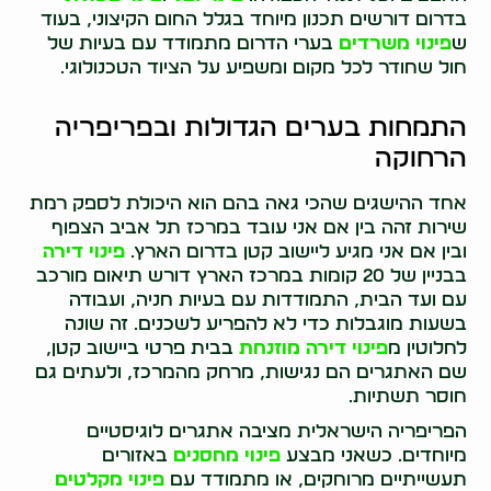
בדרום דורשים תכנון מיוחד בגלל החום הקיצוני, בעוד
ש
פינוי משרדים
בערי הדרום מתמודד עם בעיות של
חול שחודר לכל מקום ומשפיע על הציוד הטכנולוגי.
התמחות בערים הגדולות ובפריפריה
הרחוקה
אחד ההישגים שהכי גאה בהם הוא היכולת לספק רמת
שירות זהה בין אם אני עובד במרכז תל אביב הצפוף
ובין אם אני מגיע ליישוב קטן בדרום הארץ.
פינוי דירה
בבניין של 20 קומות במרכז הארץ דורש תיאום מורכב
עם ועד הבית, התמודדות עם בעיות חניה, ועבודה
בשעות מוגבלות כדי לא להפריע לשכנים. זה שונה
לחלוטין מ
פינוי דירה מוזנחת
בבית פרטי ביישוב קטן,
שם האתגרים הם נגישות, מרחק מהמרכז, ולעתים גם
חוסר תשתיות.
הפריפריה הישראלית מציבה אתגרים לוגיסטיים
מיוחדים. כשאני מבצע
פינוי מחסנים
באזורים
תעשייתיים מרוחקים, או מתמודד עם
פינוי מקלטים