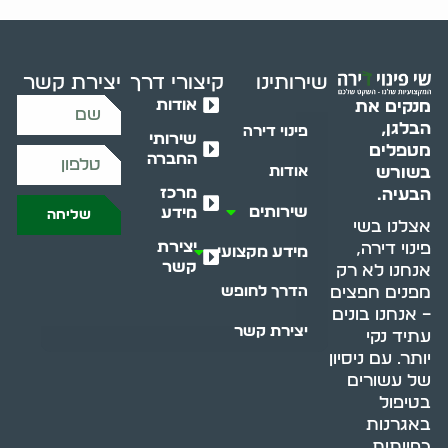
שירותינו
קיצורי דרך
יצירת קשר
אודות
מנקים את
הבלגן,
פינוי דירה
שירותי
מטפלים
החברה
בשורש
אודות
מרכז
הבעיה.
שירותים
מידע
שליחה
אצלנו בשי
יצירת
פינוי דירה,
מידע מקצועי
קשר
אנחנו לא רק
מפנים חפצים
הדרך לחופש
– אנחנו בונים
יצירת קשר
עתיד נקי
יותר. עם ניסיון
של עשורים
בטיפול
באגרנות
כפייתית