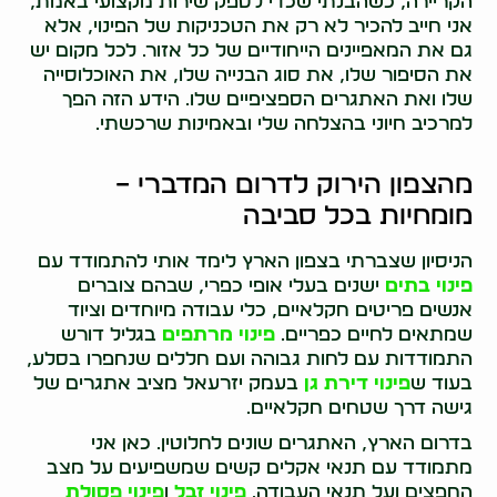
הקריירה, כשהבנתי שכדי לספק שירות מקצועי באמת,
אני חייב להכיר לא רק את הטכניקות של הפינוי, אלא
גם את המאפיינים הייחודיים של כל אזור. לכל מקום יש
את הסיפור שלו, את סוג הבנייה שלו, את האוכלוסייה
שלו ואת האתגרים הספציפיים שלו. הידע הזה הפך
למרכיב חיוני בהצלחה שלי ובאמינות שרכשתי.
מהצפון הירוק לדרום המדברי –
מומחיות בכל סביבה
הניסיון שצברתי בצפון הארץ לימד אותי להתמודד עם
פינוי בתים
ישנים בעלי אופי כפרי, שבהם צוברים
אנשים פריטים חקלאיים, כלי עבודה מיוחדים וציוד
שמתאים לחיים כפריים.
פינוי מרתפים
בגליל דורש
התמודדות עם לחות גבוהה ועם חללים שנחפרו בסלע,
בעוד ש
פינוי דירת גן
בעמק יזרעאל מציב אתגרים של
גישה דרך שטחים חקלאיים.
בדרום הארץ, האתגרים שונים לחלוטין. כאן אני
מתמודד עם תנאי אקלים קשים שמשפיעים על מצב
החפצים ועל תנאי העבודה.
פינוי זבל
ו
פינוי פסולת