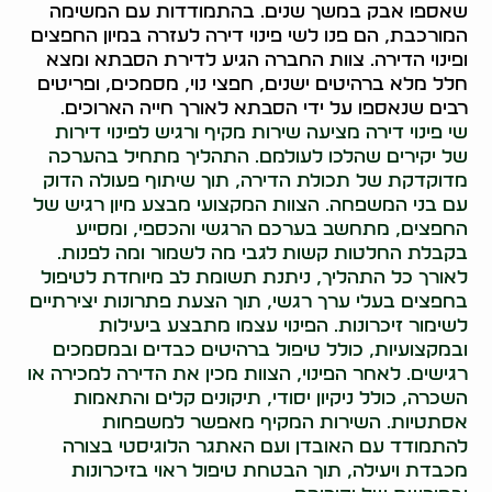
שאספו אבק במשך שנים. בהתמודדות עם המשימה
המורכבת, הם פנו לשי פינוי דירה לעזרה במיון החפצים
ופינוי הדירה. צוות החברה הגיע לדירת הסבתא ומצא
חלל מלא ברהיטים ישנים, חפצי נוי, מסמכים, ופריטים
רבים שנאספו על ידי הסבתא לאורך חייה הארוכים.
שי פינוי דירה מציעה שירות מקיף ורגיש לפינוי דירות
של יקירים שהלכו לעולמם. התהליך מתחיל בהערכה
מדוקדקת של תכולת הדירה, תוך שיתוף פעולה הדוק
עם בני המשפחה. הצוות המקצועי מבצע מיון רגיש של
החפצים, מתחשב בערכם הרגשי והכספי, ומסייע
בקבלת החלטות קשות לגבי מה לשמור ומה לפנות.
לאורך כל התהליך, ניתנת תשומת לב מיוחדת לטיפול
בחפצים בעלי ערך רגשי, תוך הצעת פתרונות יצירתיים
לשימור זיכרונות. הפינוי עצמו מתבצע ביעילות
ובמקצועיות, כולל טיפול ברהיטים כבדים ובמסמכים
רגישים. לאחר הפינוי, הצוות מכין את הדירה למכירה או
השכרה, כולל ניקיון יסודי, תיקונים קלים והתאמות
אסתטיות. השירות המקיף מאפשר למשפחות
להתמודד עם האובדן ועם האתגר הלוגיסטי בצורה
מכבדת ויעילה, תוך הבטחת טיפול ראוי בזיכרונות