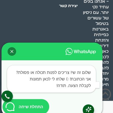
– אנחנו בונים
יצירת קשר
עתיד נקי
יותר. עם ניסיון
של עשורים
בטיפול
באגרנות
כפייתית
והזנחת
דירות, אנחנו
כאן כדי לעזור
לכם
להתמודד,
להבין ולשנות.
שלום זה שי! צריכים לפנות תכולה או פסולת?
יחד, ניצור
אני הכתובת! :) שלחו לי לכאן תמונות
מרחב
חיים בריא ומאוזן.
לקבלת הצעה. תודה!
בוסט מדיה © 2024 כל
התחלת שיחה
הזכויות שמורות.