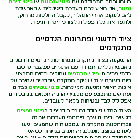
כשמשפחה מתמודדת עם
פינוי עזבונות
או
פינוי דירת
נפטר
, אני מציע להם מערכת דיגיטלית שמאפשרת
להם לעקוב אחרי התהליך, לקבל החלטות מרחוק,
ולתעד את כל הפעולות לצורכי זיכרון ותיעוד.
ציוד חדשני ופתרונות הנדסיים
מתקדמים
ההשקעה בציוד מתקדם ובפתרונות הנדסיים חדשניים
מאפשרת לי להתמודד עם אתגרים שבעבר נחשבו
בלתי פתירים.
פינוי מרתפים
עמוקים ולחים מתבצע
כיום בעזרת ציוד שיניקה מתקדם שמבטיח שמירה על
איכות האוויר ומניעת נזקי לחות.
פינוי שטיחים
כבדים
ועתיקים מתבצע עם מכשירי הרמה חכמים שמבטיחים
אפס נזק לבד ובטיחות מלאה לעובדים.
הציוד החדשני כולל גם כלים לטיפול ב
פינוי חפצים
רגישים וביתיים ערך. פיתחתי מערכות אריזה
וובדוחסנות מתקדמות שמבטיחות שחפצים יגיעו
ליעדם במצב מושלם. זה חשוב במיוחד כשאני
מתמודד עם תרומות למשפחות נזקקות – אני רוצה