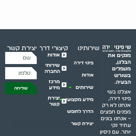
שירותינו
קיצורי דרך
יצירת קשר
אודות
מנקים את
הבלגן,
פינוי דירה
שירותי
מטפלים
החברה
בשורש
אודות
מרכז
הבעיה.
שירותים
מידע
שליחה
אצלנו בשי
יצירת
פינוי דירה,
מידע מקצועי
קשר
אנחנו לא רק
מפנים חפצים
הדרך לחופש
– אנחנו בונים
יצירת קשר
עתיד נקי
יותר. עם ניסיון