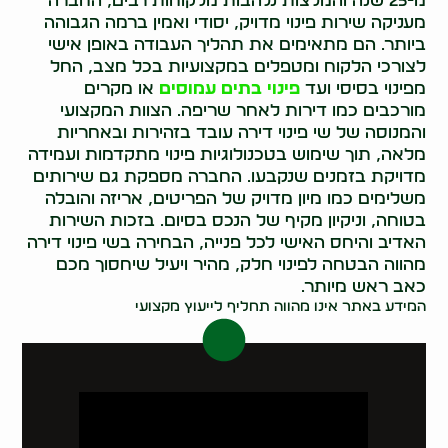
מ-25 שנה והמלצות נלהבות מלקוחות רבים, החברה
מעניקה שירות פינוי מדויק, יסודי ואמין ברמה הגבוהה
ביותר. הם מתאימים את תהליך העבודה באופן אישי
לצורכי הלקוח ומטפלים במקצועיות בכל מצב, החל
מפינוי בסיסי ועד
פינוי בתים עמוסים
או מקרים
מורכבים כמו דירות לאחר שריפה. הצוות המקצועי
והמנוסה של שי פינוי דירה עובד בזהירות ובאחריות
מלאה, תוך שימוש בטכנולוגיות פינוי מתקדמות ועמידה
מדויקת בזמנים שנקבעו. החברה מספקת גם שירותים
משלימים כמו מיון מדויק של הפריטים, אריזה והובלה
בטוחה, וניקיון מקיף של הנכס בסיום. בזכות השירות
האדיב והיחס האישי לכל פנייה, הבחירה בשי פינוי דירה
מהווה הבטחה לפינוי חלק, מהיר ויעיל שיחסוך מכם
כאב ראש מיותר.
המידע באתר אינו מהווה תחליף לייעוץ מקצועי