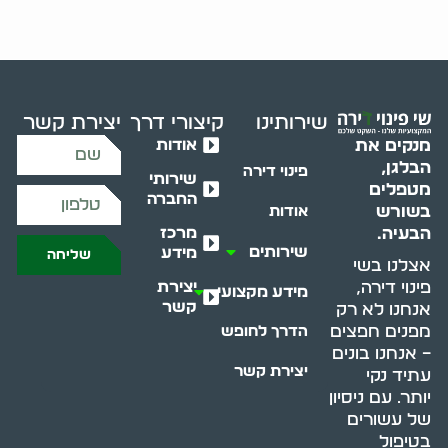
שירותינו
קיצורי דרך
יצירת קשר
אודות
מנקים את
הבלגן,
פינוי דירה
שירותי
מטפלים
החברה
בשורש
אודות
מרכז
הבעיה.
שירותים
מידע
שליחה
אצלנו בשי
יצירת
פינוי דירה,
מידע מקצועי
קשר
אנחנו לא רק
מפנים חפצים
הדרך לחופש
– אנחנו בונים
יצירת קשר
עתיד נקי
יותר. עם ניסיון
של עשורים
בטיפול