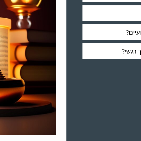
עיים?
 רגשי?