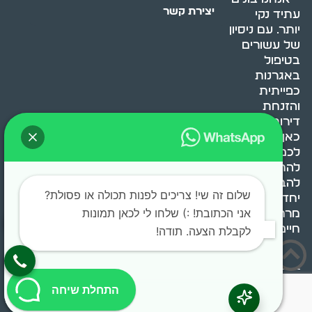
יצירת קשר
עתיד נקי
יותר. עם ניסיון
של עשורים
בטיפול
באגרנות
כפייתית
והזנחת
דירות, אנחנו
כאן כדי לעזור
לכם
להתמודד,
להבין ולשנות.
שלום זה שי! צריכים לפנות תכולה או פסולת?
יחד, ניצור
אני הכתובת! :) שלחו לי לכאן תמונות
מרחב
חיים בריא ומאוזן.
לקבלת הצעה. תודה!
בוסט מדיה © 2024 כל
התחלת שיחה
הזכויות שמורות.