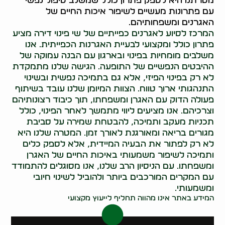
מטרתנו היא לספק פתרון כולל שמשלב טיפול נפשי
עם פתרונות מעשיים לשיפור איכות החיים של
האגרנים ומשפחותיהם.
המרכז לסיוע לאגרנים כפייתיים של שי פינוי דירה מציע
פתרון כולל ומקצועי לבעיית האגרנות הכפייתית. אנו
משלבים מומחיות בפינוי ובארגון עם הבנה עמוקה של
ההיבטים הנפשיים של התופעה. הגישה שלנו מתמקדת
לא רק בפינוי הפיזי, אלא גם בתמיכה נפשית ובשינוי
התנהגותי ארוך טווח. הצוות המיומן שלנו עובד בשיתוף
פעולה הדוק עם האגרן ומשפחתו, תוך כיבוד רצונותיהם
וצרכיהם. אנו מציעים ליווי מתמשך לאחר הפינוי, כולל
תכניות מעקב ותמיכה, להבטחת שמירה על סביבת
מגורים בריאה ומאורגנת לאורך זמן. המטרה שלנו היא
לא רק לפתור את הבעיה המיידית, אלא לספק כלים
ותמיכה לשיפור משמעותי באיכות החיים של האגרן
ומשפחתו. עם הניסיון הרב שלנו, אנו מסוגלים להתמודד
עם המקרים המורכבים ביותר ולהוביל לשינוי חיובי
ומשמעותי.
המידע באתר אינו מהווה תחליף לייעוץ מקצועי