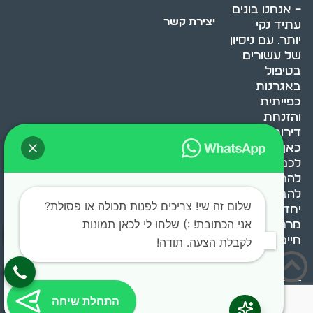
– אנחנו בונים
יצירת קשר
עתיד נקי
יותר. עם ניסיון
של עשורים
בטיפול
באגרנות
כפייתית
והזנחת
דירות, אנחנו
כאן כדי לעזור
לכם
להתמודד,
להבין ולשנות.
שלום זה שי! צריכים לפנות תכולה או פסולת?
יחד, ניצור
אני הכתובת! :) שלחו לי לכאן תמונות
מרחב
חיים בריא ומאוזן.
לקבלת הצעה. תודה!
בוסט מדיה © 2024 כל
התחלת שיחה
הזכויות שמורות.