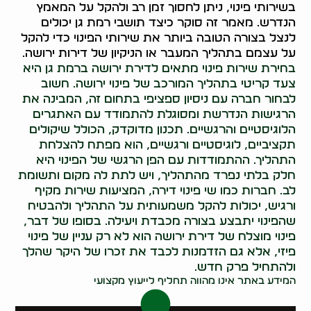
בשירותי פינוי, ניתן לחסוך זמן רב ולהקל על המאמץ
הנדרש. מאמר זה סוקר כיצד תושבי רמת גן יכולים
לנצל בצורה הטובה ביותר את שירותי הפינוי כדי להקל
על עצמם בתהליך המעבר או הניקיון של דירות ירושה.
בחירת שירות פינוי מתאים לדירת ירושה ברמת גן היא
צעד קריטי בתהליך המורכב של פינוי ירושה. חשוב
לבחור חברה עם ניסיון ספציפי בתחום זה, המבינה את
הרגישות הנדרשת ומסוגלת להתמודד עם האתגרים
הלוגיסטיים והרגשיים. תכנון מדוקדק, הכולל שיקולים
תקציביים, לוגיסטיים ורגשיים, הוא מפתח להצלחת
התהליך. ההתמודדות עם הפן הרגשי של הפינוי היא
חלק בלתי נפרד מהתהליך, ויש לתת לה מקום ותשומת
לב. חברות כמו שי פינוי דירה, המציעות שירות מקיף
ורגיש, יכולות להקל משמעותית על התהליך ולהבטיח
שהפינוי יתבצע בצורה מכבדת ויעילה. בסופו של דבר,
פינוי מוצלח של דירת ירושה הוא לא רק עניין של פינוי
פיזי, אלא גם הזדמנות לכבד את זכרו של היקר שהלך
ולהתחיל פרק חדש.
המידע באתר אינו מהווה תחליף לייעוץ מקצועי