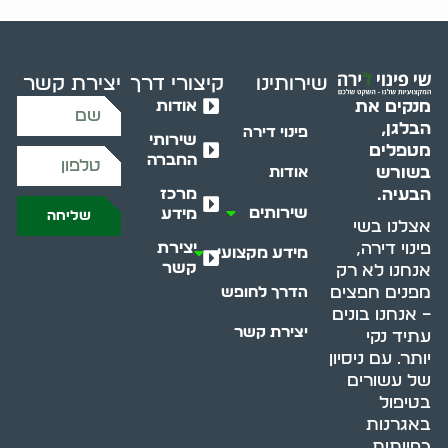
שירותינו
קיצורי דרך
יצירת קשר
אודות
מנקים את
הבלגן,
פינוי דירה
שירותי
מטפלים
החברה
בשורש
אודות
מרכז
הבעיה.
שירותים
מידע
שליחה
אצלנו בשי
יצירת
פינוי דירה,
מידע מקצועי
קשר
אנחנו לא רק
מפנים חפצים
הדרך לחופש
– אנחנו בונים
יצירת קשר
עתיד נקי
יותר. עם ניסיון
של עשורים
בטיפול
באגרנות
כפייתית