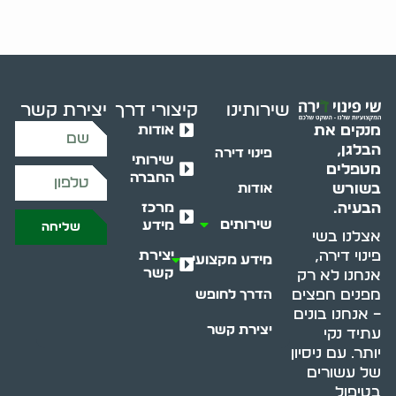
שירותינו
קיצורי דרך
יצירת קשר
אודות
מנקים את
הבלגן,
פינוי דירה
שירותי
מטפלים
החברה
בשורש
אודות
מרכז
הבעיה.
שירותים
מידע
שליחה
אצלנו בשי
יצירת
פינוי דירה,
מידע מקצועי
קשר
אנחנו לא רק
מפנים חפצים
הדרך לחופש
– אנחנו בונים
יצירת קשר
עתיד נקי
יותר. עם ניסיון
של עשורים
בטיפול