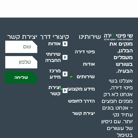
שירותינו
קיצורי דרך
יצירת קשר
אודות
מנקים את
הבלגן,
פינוי דירה
שירותי
מטפלים
החברה
בשורש
אודות
מרכז
הבעיה.
שירותים
מידע
שליחה
אצלנו בשי
יצירת
פינוי דירה,
מידע מקצועי
קשר
אנחנו לא רק
מפנים חפצים
הדרך לחופש
– אנחנו בונים
יצירת קשר
עתיד נקי
יותר. עם ניסיון
של עשורים
בטיפול