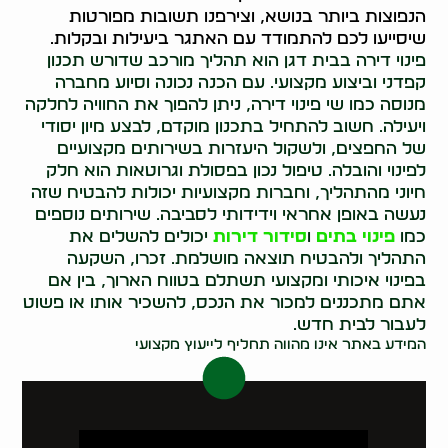
הנפוצות ביותר בנושא, וצירפנו תשובות מפורטות
שיסייעו לכם להתמודד עם האתגר ביעילות ובקלות.
פינוי דירה בבית דגן הוא תהליך מורכב שדורש תכנון
קפדני וביצוע מקצועי. עם הכנה נכונה וסיוע מחברה
מנוסה כמו שי פינוי דירה, ניתן להפוך את החוויה לחלקה
ויעילה. חשוב להתחיל בתכנון מוקדם, לבצע מיון יסודי
של החפצים, ולשקול היעזרות בשירותים מקצועיים
לפינוי והובלה. טיפול נכון בפסולת וגרוטאות הוא חלק
חיוני מהתהליך, וחברות מקצועיות יכולות להבטיח שזה
נעשה באופן אחראי וידידותי לסביבה. שירותים נוספים
כמו
פינוי בתים
ו
סידור דירות
יכולים להשלים את
התהליך ולהבטיח תוצאה מושלמת. זכרו, השקעה
בפינוי איכותי ומקצועי תשתלם בטווח הארוך, בין אם
אתם מתכננים למכור את הנכס, להשכיר אותו או פשוט
לעבור לבית חדש.
המידע באתר אינו מהווה תחליף לייעוץ מקצועי