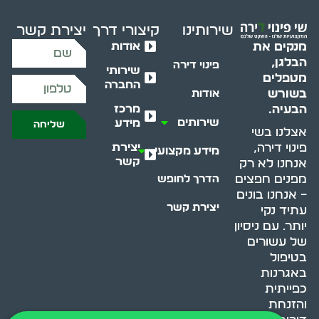
שירותינו
קיצורי דרך
יצירת קשר
אודות
מנקים את
הבלגן,
פינוי דירה
שירותי
מטפלים
החברה
בשורש
אודות
מרכז
הבעיה.
שירותים
מידע
שליחה
אצלנו בשי
יצירת
פינוי דירה,
מידע מקצועי
קשר
אנחנו לא רק
מפנים חפצים
הדרך לחופש
– אנחנו בונים
יצירת קשר
עתיד נקי
יותר. עם ניסיון
של עשורים
בטיפול
באגרנות
כפייתית
והזנחת