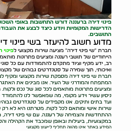
פינוי דירה ברעננה דורש התחשבות באופי השכונתי
הדרישות המקומיות ויודע כיצד לבצע את העבודה
התושבים.
מדוע חשוב להיעזר בשי פינוי די
חברת "שי פינוי דירה" מציעה שירות מקצועי ל
פינוי 
הייחודיים של תושבי רעננה ומציעים פתרונות מותאמי
רב, ידע מקיף וציוד מתקדם להתמודדות עם כל סוגי הפ
ואיכותי, תוך שמירה על סטנדרטים גבוהים של מקצוע
חברת שי פינוי דירה מספקת שירות מקצועי ומקיף לפ
המתפתח והמודרני של העיר. אנו מבינים את האתגרים
ומציעים פתרונות מותאמים לכל סוג של נכס ולקוח. 
ניסיון עשיר וידע מקומי, מה שמאפשר לנו להתמודד 
ועד בתים ותיקים. אנו מקפידים על סטנדרטים גבוהי
שירות אישי ומותאם לכל לקוח. מטרתנו היא לא רק 
ההתחדשות והצמיחה של רעננה. עם שי פינוי דירה, תו
במקצועיות, ביעילות ובאופן שמכבד את הקהילה וה
המידע באתר אינו מהווה תחליף לייעוץ מקצועי