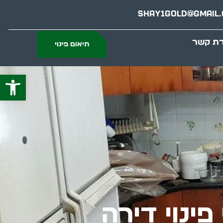
Shay1gold@gmail
רת קשר
תיאום פינוי
פתח סרג
פינוי דירה