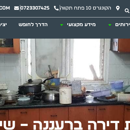
הקונגרס 10 פתח תקווה
0723307425
.com
רותים
מידע מקצועי
הדרך לחופש
יצי
 דירה ברעננה – שי 